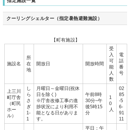
指定施設一覧
クーリングシェルター（指定暑熱避難施設）
【町有施設】
受
入
電
所
可
話
施設名
在
開放日
開放時間
能
番
地
人
号
数
し
月曜日～金曜日(祝休
02
上三川
ら
日を除く)
午前8時
85
町庁舎
1
さ
※庁舎改修工事の進
30分~午
-5
（町民
0
ぎ
捗状況により利用不
後5時15
6-
ホー
人
1-
能となる日がありま
分
91
ル）
1
す。
11
平日：午