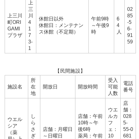
上
三
02
上三川
川
85
休館日以外
午前9時
6
町ORI
4
-5
休館日：メンテナン
～午後9
4
GAMI
1
6-
ス休館（不定期）
時
人
プラザ
7
91
3-
59
1
【民間施設】
所
受入
電話
施設名
在
開放日
開放時間
可能
番号
地
人数
店
ウエ
舗：
し
店舗：午前
ルカ
028
ウエル
ら
10時～午
フ
5-
シア
さ
店舗：月曜日
後6時
ェ：
55-0
（薬
ぎ
～日曜日
薬局：午前
10
681
局）上