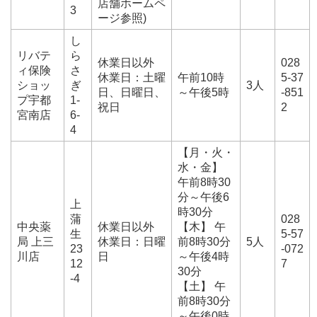
店舗ホームペ
3
ージ参照)
し
リバテ
ら
休業日以外
028
ィ保険
さ
休業日：土曜
午前10時
5-37
ショッ
ぎ
3人
日、日曜日、
～午後5時
-851
プ宇都
1-
祝日
2
宮南店
6-
4
【月・火・
水・金】
午前8時30
分～午後6
上
時30分
蒲
028
中央薬
休業日以外
【木】 午
生
5-57
局 上三
休業日：日曜
前8時30分
5人
23
-072
川店
日
～午後4時
12
7
30分
-4
【土】 午
前8時30分
～午後0時