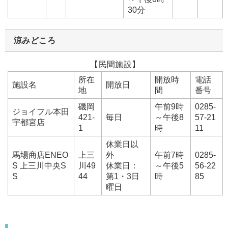
30分
涼みどころ
【民間施設】
所在
開放時
電話
施設名
開放日
地
間
番号
磯岡
午前9時
0285-
ジョイフル本田
421-
毎日
～午後8
57-21
宇都宮店
1
時
11
休業日以
馬場商店ENEO
上三
外
午前7時
0285-
S 上三川中央S
川49
休業日：
～午後5
56-22
S
44
第1・3日
時
85
曜日