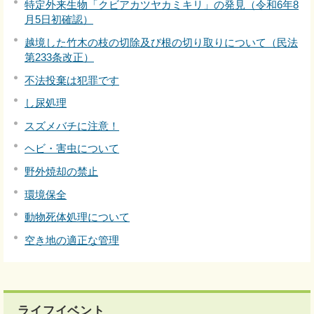
特定外来生物「クビアカツヤカミキリ」の発見（令和6年8
月5日初確認）
越境した竹木の枝の切除及び根の切り取りについて（民法
第233条改正）
不法投棄は犯罪です
し尿処理
スズメバチに注意！
ヘビ・害虫について
野外焼却の禁止
環境保全
動物死体処理について
空き地の適正な管理
ライフイベント