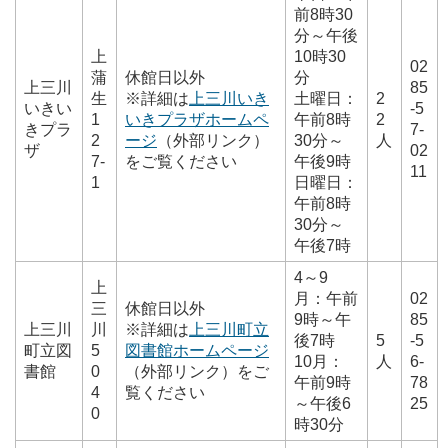
前8時30
分～午後
上
10時30
02
蒲
休館日以外
分
上三川
85
生
※詳細は
上三川いき
土曜日：
2
いきい
-5
1
いきプラザホームペ
午前8時
2
きプラ
7-
2
ージ
（外部リンク）
30分～
人
ザ
02
7-
をご覧ください
午後9時
11
1
日曜日：
午前8時
30分～
午後7時
4～9
上
月：午前
02
三
休館日以外
9時～午
85
上三川
川
※詳細は
上三川町立
後7時
5
-5
町立図
5
図書館ホームページ
10月：
人
6-
書館
0
（外部リンク）をご
午前9時
78
4
覧ください
～午後6
25
0
時30分