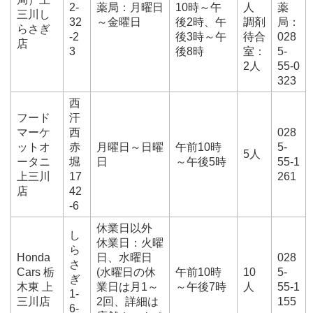
2-
薬局：月曜日
10時～午
人
薬
三川し
32
～金曜日
後2時、午
調剤
局：
らさぎ
-2
後3時～午
待合
028
店
3
後8時
室：
5-
2人
55-0
323
西
フード
汗
マーケ
西
028
ットオ
赤
月曜日～日曜
午前10時
5-
5人
ータニ
堀
日
～午後5時
55-1
上三川
17
261
店
42
-6
休業日以外
し
休業日：火曜
ら
Honda
日、水曜日
028
さ
Cars 栃
(水曜日の休
午前10時
10
5-
ぎ
木東 上
業日は月1～
～午後7時
人
55-1
1-
三川店
2回、詳細は
155
6-