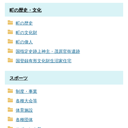
町の歴史・文化
町の歴史
町の文化財
町の偉人
国指定史跡上神主・茂原官衙遺跡
国登録有形文化財生沼家住宅
スポーツ
制度・事業
各種大会等
体育施設
各種団体