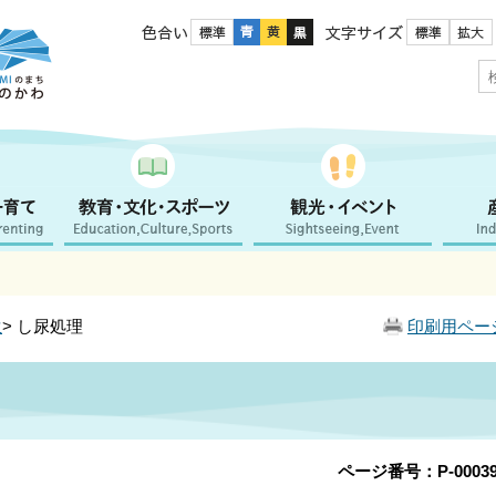
色合い
文字サイズ
生
> し尿処理
印刷用ペー
ページ番号：P-00039