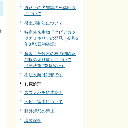
道路上の犬猫等の死体回収
について
盛土規制法について
持
特定外来生物「クビアカツ
ヤカミキリ」の発見（令和6
年8月5日初確認）
越境した竹木の枝の切除及
び根の切り取りについて
（民法第233条改正）
不法投棄は犯罪です
し尿処理
スズメバチに注意！
ヘビ・害虫について
野外焼却の禁止
環境保全