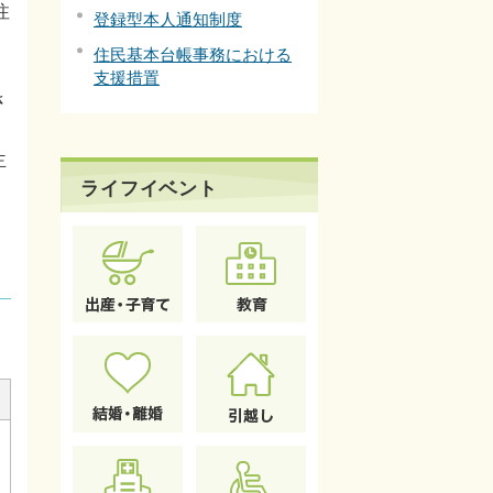
注
登録型本人通知制度
住民基本台帳事務における
支援措置
さ
主
ライフイベント