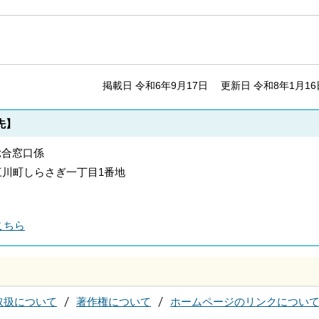
掲載日 令和6年9月17日
更新日 令和8年1月16
先】
総合窓口係
郡上三川町しらさぎ一丁目1番地
こちら
取扱について
著作権について
ホームページのリンクについ