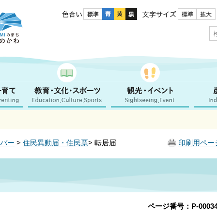
色合い
文字サイズ
バー
>
住民異動届・住民票
> 転居届
印刷用ペー
ページ番号：P-00034