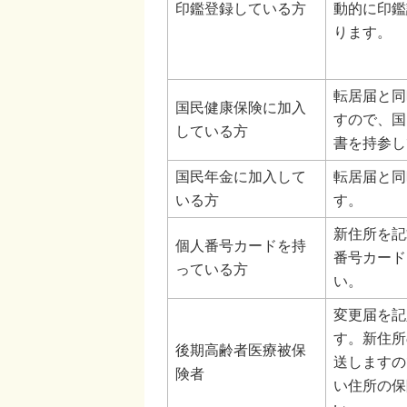
印鑑登録している方
動的に印鑑
ります。
転居届と同
国民健康保険に加入
すので、国
している方
書を持参し
国民年金に加入して
転居届と同
いる方
す。
新住所を記
個人番号カードを持
番号カード
っている方
い。
変更届を記
す。新住所
後期高齢者医療被保
送しますの
険者
い住所の保