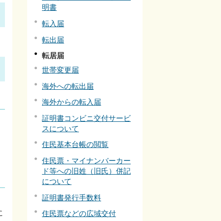
明書
転入届
転出届
転居届
世帯変更届
海外への転出届
海外からの転入届
証明書コンビニ交付サービ
スについて
住民基本台帳の閲覧
住民票・マイナンバーカー
ド等への旧姓（旧氏）併記
について
証明書発行手数料
に
住民票などの広域交付