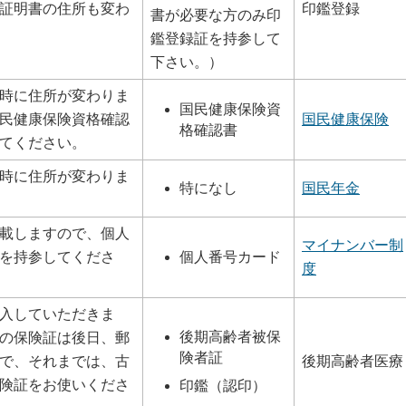
証明書の住所も変わ
印鑑登録
書が必要な方のみ印
鑑登録証を持参して
下さい。）
時に住所が変わりま
国民健康保険資
民健康保険資格確認
国民健康保険
格確認書
てください。
時に住所が変わりま
特になし
国民年金
載しますので、個人
マイナンバー制
個人番号カード
を持参してくださ
度
入していただきま
後期高齢者被保
の保険証は後日、郵
険者証
で、それまでは、古
後期高齢者医療
険証をお使いくださ
印鑑（認印）