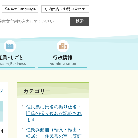
ジ
カテゴリー
住民票に氏名の振り仮名・
旧氏の振り仮名が記載され
ます
住民異動届（転入・転出・
4
転居）・住民票の写し等証