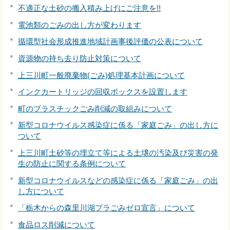
不適正な土砂の搬入積み上げにご注意を!!
電池類のごみの出し方が変わります
循環型社会形成推進地域計画事後評価の公表について
資源物の持ち去り防止対策について
上三川町一般廃棄物(ごみ)処理基本計画について
インクカートリッジの回収ボックスを設置します
町のプラスチックごみ削減の取組みについて
新型コロナウイルス感染症に係る「家庭ごみ」の出し方に
ついて
上三川町土砂等の埋立て等による土壌の汚染及び災害の発
生の防止に関する条例について
新型コロナウイルスなどの感染症に係る「家庭ごみ」の出
し方について
「栃木からの森里川湖プラごみゼロ宣言」について
食品ロス削減について