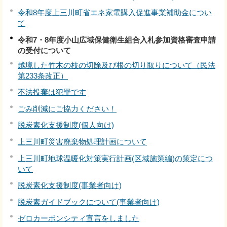
令和8年度上三川町省エネ家電購入促進事業補助金につい
て
令和7・8年度小山広域保健衛生組合入札参加資格審査申請
の受付について
越境した竹木の枝の切除及び根の切り取りについて（民法
第233条改正）
不法投棄は犯罪です
ごみ削減にご協力ください！
脱炭素化支援制度(個人向け)
上三川町災害廃棄物処理計画について
上三川町地球温暖化対策実行計画(区域施策編)の策定につ
いて
脱炭素化支援制度(事業者向け)
脱炭素ガイドブックについて(事業者向け)
ゼロカーボンシティ宣言をしました