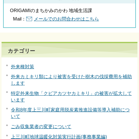
ORIGAMIのまちかみのかわ 地域生活課
Mail：
メールでのお問合わせはこちら
カテゴリー
外来種対策
外来カミキリ類により被害を受けた樹木の伐採費用を補助
します
特定外来生物「クビアカツヤカミキリ」の被害が拡大して
います
令和8年度上三川町家庭用脱炭素推進設備等導入補助につ
いて
ごみ収集業者の変更について
上三川町地球温暖化対策実行計画(事務事業編)