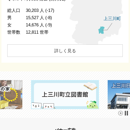
総人口
30,203
人
(-17)
男
15,527
人
(-8)
上三川町
女
14,676
人
(-9)
世帯数
12,811
世帯
詳しく見る