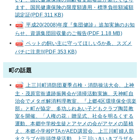
ます、国民健康保険の限度額適用・標準負担額減額
認定証(PDF 311 KB)
平成20(2008)年度『集団健診』追加実施のお知
らせ、資源集団回収量のご報告(PDF 1.18 MB)
ペットの飼い主に守ってほしい5か条、スズメ
バチに注意!!(PDF 353 KB)
町の話題
上三川町消防団夏季点検・消防操法大会、上神
主・茂原官衙遺跡振興会が清掃活動実施、天神町自
治会でメタボ解消料理教室、『上郷4区環境保全倶楽
部』と町が協定、多功ふれあい子どもクラブ陶芸教
室を開催、「人権の花」贈呈式、社会を明るくする
運動、本郷中学校生徒とアヤメの会がアヤメの苗植
え、本郷小学校PTAがAED講習会、上三川町婦人防
火クラブが街頭啓発活動、上三川いきいきプラザを