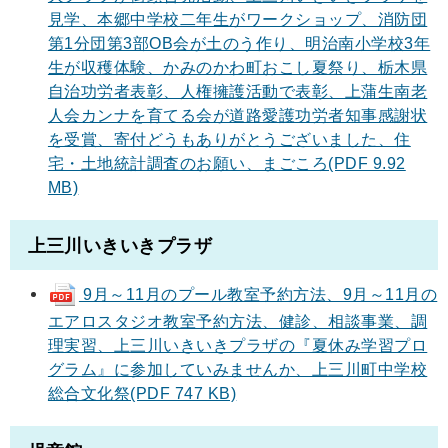
見学、本郷中学校二年生がワークショップ、消防団
第1分団第3部OB会が土のう作り、明治南小学校3年
生が収穫体験、かみのかわ町おこし夏祭り、栃木県
自治功労者表彰、人権擁護活動で表彰、上蒲生南老
人会カンナを育てる会が道路愛護功労者知事感謝状
を受賞、寄付どうもありがとうございました、住
宅・土地統計調査のお願い、まごころ(PDF 9.92
MB)
上三川いきいきプラザ
9月～11月のプール教室予約方法、9月～11月の
エアロスタジオ教室予約方法、健診、相談事業、調
理実習、上三川いきいきプラザの『夏休み学習プロ
グラム』に参加していみませんか、上三川町中学校
総合文化祭(PDF 747 KB)