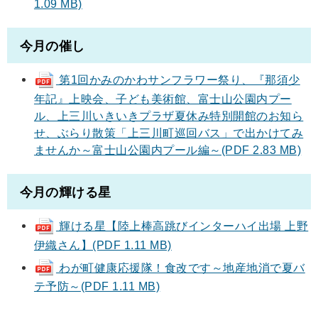
1.09 MB)
今月の催し
第1回かみのかわサンフラワー祭り、『那須少
年記』上映会、子ども美術館、富士山公園内プー
ル、上三川いきいきプラザ夏休み特別開館のお知ら
せ、ぶらり散策「上三川町巡回バス」で出かけてみ
ませんか～富士山公園内プール編～(PDF 2.83 MB)
今月の輝ける星
輝ける星【陸上棒高跳びインターハイ出場 上野
伊織さん】(PDF 1.11 MB)
わが町健康応援隊！食改です～地産地消で夏バ
テ予防～(PDF 1.11 MB)