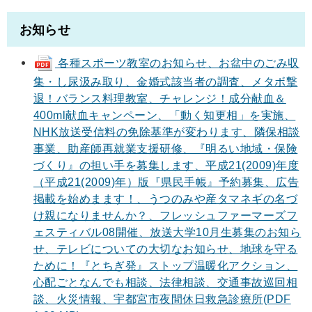
お知らせ
各種スポーツ教室のお知らせ、お盆中のごみ収
集・し尿汲み取り、金婚式該当者の調査、メタボ撃
退！バランス料理教室、チャレンジ！成分献血＆
400ml献血キャンペーン、「動く知更相」を実施、
NHK放送受信料の免除基準が変わります、隣保相談
事業、助産師再就業支援研修、『明るい地域・保険
づくり』の担い手を募集します、平成21(2009)年度
（平成21(2009)年）版『県民手帳』予約募集、広告
掲載を始めまます！、うつのみや産タマネギの名づ
け親になりませんか？、フレッシュファーマーズフ
ェスティバル08開催、放送大学10月生募集のお知ら
せ、テレビについての大切なお知らせ、地球を守る
ために！『とちぎ発』ストップ温暖化アクション、
心配ごとなんでも相談、法律相談、交通事故巡回相
談、火災情報、宇都宮市夜間休日救急診療所(PDF