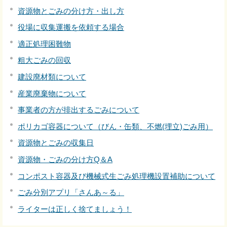
資源物とごみの分け方・出し方
役場に収集運搬を依頼する場合
適正処理困難物
粗大ごみの回収
建設廃材類について
産業廃棄物について
事業者の方が排出するごみについて
ポリカゴ容器について（びん・缶類、不燃(埋立)ごみ用）
資源物とごみの収集日
資源物・ごみの分け方Q＆A
コンポスト容器及び機械式生ごみ処理機設置補助について
ごみ分別アプリ「さんあ～る」
ライターは正しく捨てましょう！