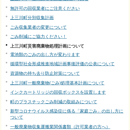
無許可の回収業者にご注意ください
上三川町分別収集計画
ごみ収集業者の変更について
ごみ削減にご協力ください！
上三川町災害廃棄物処理計画について
電池類のごみの出し方が変わります
循環型社会形成推進地域計画事後評価の公表について
資源物の持ち去り防止対策について
上三川町一般廃棄物(ごみ)処理基本計画について
インクカートリッジの回収ボックスを設置します
町のプラスチックごみ削減の取組みについて
新型コロナウイルス感染症に係る「家庭ごみ」の出し方に
ついて
一般廃棄物収集運搬業関係書類（許可業者の方へ）