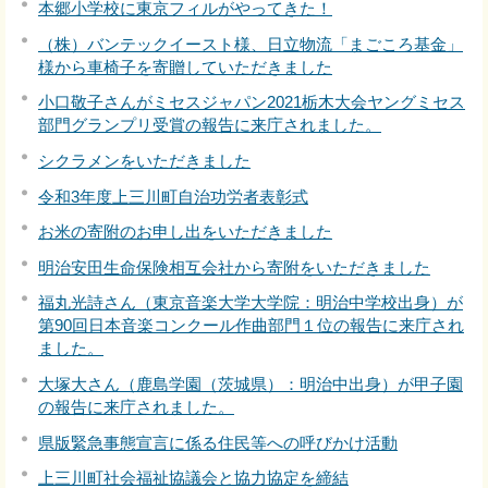
本郷小学校に東京フィルがやってきた！
（株）バンテックイースト様、日立物流「まごころ基金」
様から車椅子を寄贈していただきました
小口敬子さんがミセスジャパン2021栃木大会ヤングミセス
部門グランプリ受賞の報告に来庁されました。
シクラメンをいただきました
令和3年度上三川町自治功労者表彰式
お米の寄附のお申し出をいただきました
明治安田生命保険相互会社から寄附をいただきました
福丸光詩さん（東京音楽大学大学院：明治中学校出身）が
第90回日本音楽コンクール作曲部門１位の報告に来庁され
ました。
大塚大さん（鹿島学園（茨城県）：明治中出身）が甲子園
の報告に来庁されました。
県版緊急事態宣言に係る住民等への呼びかけ活動
上三川町社会福祉協議会と協力協定を締結