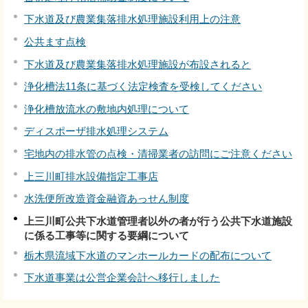
下水道及び農業集落排水処理施設利用上の注意
公共ます点検
下水道及び農業集落排水処理施設が布設されると
浄化槽法11条に基づく法定検査を受検してください
浄化槽放流水の敷地内処理について
ディスポーザ排水処理システム
宅地内の排水管の点検・清掃業者の訪問にご注意ください
上三川町排水設備指定工事店
水洗便所改造資金融資あっせん制度
上三川町公共下水道管理者以外の者が行う公共下水道施設
に係る工事等に関する要綱について
栃木県流域下水道のマンホールカードの配布について
下水道事業は公営企業会計へ移行しました