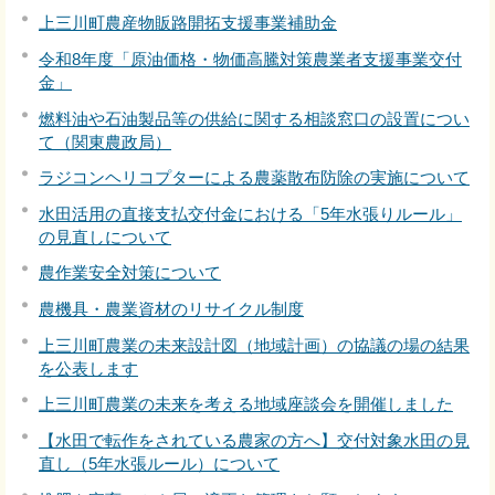
上三川町農産物販路開拓支援事業補助金
令和8年度「原油価格・物価高騰対策農業者支援事業交付
金」
燃料油や石油製品等の供給に関する相談窓口の設置につい
て（関東農政局）
ラジコンヘリコプターによる農薬散布防除の実施について
水田活用の直接支払交付金における「5年水張りルール」
の見直しについて
農作業安全対策について
農機具・農業資材のリサイクル制度
上三川町農業の未来設計図（地域計画）の協議の場の結果
を公表します
上三川町農業の未来を考える地域座談会を開催しました
【水田で転作をされている農家の方へ】交付対象水田の見
直し（5年水張ルール）について