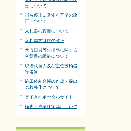
更について
指名停止に関する基準の改
正について
入札書の変更について
入札契約制度の改正
暴力団員等の排除に関する
合意書の締結について
現場代理人及び主任技術者
等名簿
施工体制台帳の作成・提出
の義務化について
電子入札ポータルサイト
検査・成績評定等について