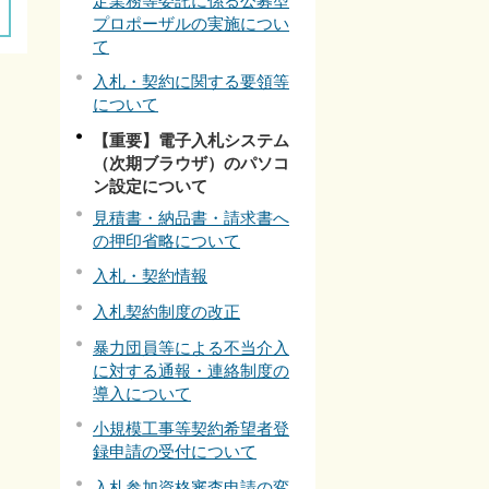
定業務等委託に係る公募型
プロポーザルの実施につい
て
入札・契約に関する要領等
について
【重要】電子入札システム
（次期ブラウザ）のパソコ
ン設定について
見積書・納品書・請求書へ
の押印省略について
入札・契約情報
入札契約制度の改正
暴力団員等による不当介入
に対する通報・連絡制度の
導入について
小規模工事等契約希望者登
録申請の受付について
入札参加資格審査申請の変