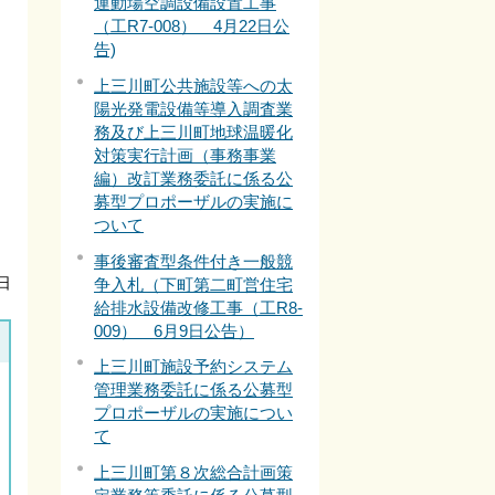
運動場空調設備設置工事
（工R7-008） 4月22日公
告)
上三川町公共施設等への太
陽光発電設備等導入調査業
務及び上三川町地球温暖化
対策実行計画（事務事業
編）改訂業務委託に係る公
募型プロポーザルの実施に
ついて
事後審査型条件付き一般競
争入札（下町第二町営住宅
日
給排水設備改修工事（工R8-
009） 6月9日公告）
上三川町施設予約システム
管理業務委託に係る公募型
プロポーザルの実施につい
て
上三川町第８次総合計画策