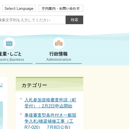
ジ
カテゴリー
入札参加資格審査申請（町
受付）：2月2日申込開始
事後審査型条件付き一般競
争入札(橋梁補修工事（工
R7-020） 7月8日公告)