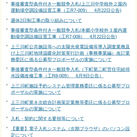
事後審査型条件付き一般競争入札(上三川中学校外２屋内
運動場空調設備設置工事（工R7-009） 4月22日公告)
週休2日制工事の取り組みについて
事後審査型条件付き一般競争入札(本郷小学校外３屋内運
動場空調設備設置工事（工R7-008） 4月22日公告)
上三川町公共施設等への太陽光発電設備等導入調査業務及
び上三川町地球温暖化対策実行計画（事務事業編）改訂業
務委託に係る公募型プロポーザルの実施について
事後審査型条件付き一般競争入札（下町第二町営住宅給排
水設備改修工事（工R8-009） 6月9日公告）
上三川町施設予約システム管理業務委託に係る公募型プロ
ポーザルの実施について
上三川町第８次総合計画策定業務等委託に係る公募型プロ
ポーザルの実施について
入札・契約に関する要領等について
【重要】電子入札システム（次期ブラウザ）のパソコン設
定について