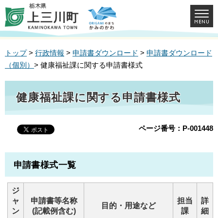
トップ
>
行政情報
>
申請書ダウンロード
>
申請書ダウンロード
（個別）
> 健康福祉課に関する申請書様式
健康福祉課に関する申請書様式
ページ番号：P-001448
申請書様式一覧
ジ
ャ
申請書等名称
担当
詳
目的・用途など
ン
(記載例含む)
課
細