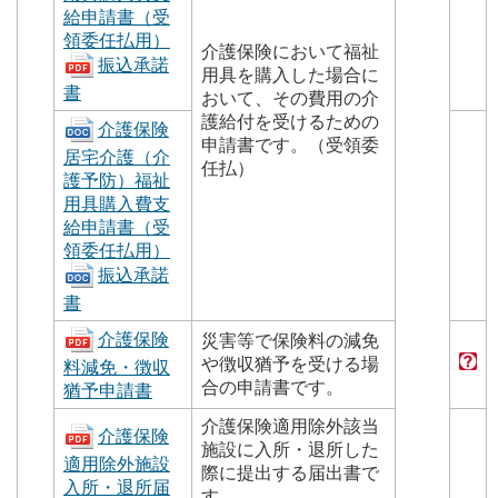
給申請書（受
領委任払用）
介護保険において福祉
振込承諾
用具を購入した場合に
書
おいて、その費用の介
護給付を受けるための
介護保険
申請書です。（受領委
居宅介護（介
任払）
護予防）福祉
用具購入費支
給申請書（受
領委任払用）
振込承諾
書
介護保険
災害等で保険料の減免
や徴収猶予を受ける場
料減免・徴収
合の申請書です。
猶予申請書
介護保険適用除外該当
介護保険
施設に入所・退所した
適用除外施設
際に提出する届出書で
入所・退所届
す。