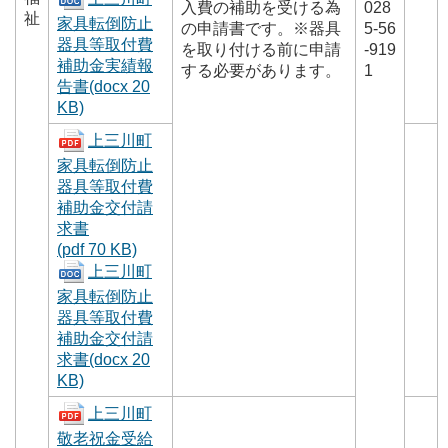
入費の補助を受ける為
028
祉
家具転倒防止
の申請書です。※器具
5-56
器具等取付費
を取り付ける前に申請
-919
補助金実績報
する必要があります。
1
告書(docx 20
KB)
上三川町
家具転倒防止
器具等取付費
補助金交付請
求書
(pdf 70 KB)
上三川町
家具転倒防止
器具等取付費
補助金交付請
求書(docx 20
KB)
上三川町
敬老祝金受給