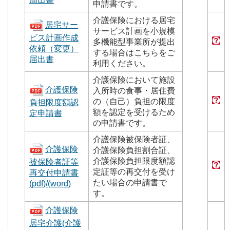
申請書です。
介護保険における居宅
居宅サー
サービス計画を小規模
ビス計画作成
多機能型事業所が提出
依頼（変更）
する場合はこちらをご
届出書
利用ください。
介護保険において施設
介護保険
入所時の食事・居住費
の（自己）負担の限度
負担限度額認
額を認定を受けるため
定申請書
の申請書です。
介護保険被保険者証、
介護保険
介護保険負担割合証、
介護保険負担限度額認
被保険者証等
定証等の再交付を受け
再交付申請書
たい場合の申請書で
(pdf)
/(word)
す。
介護保険
居宅介護(介護