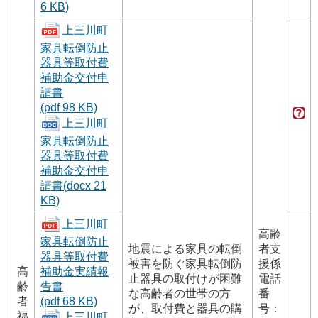
6 KB)
上三川町
家具転倒防止
器具等取付費
補助金交付申
請書
(pdf 98 KB)
上三川町
家具転倒防止
器具等取付費
補助金交付申
請書(docx 21
KB)
上三川町
高齢
家具転倒防止
地震による家具の転倒
者支
器具等取付費
被害を防ぐ家具転倒防
援係
高
補助金実績報
止器具の取付けが困難
電話
齢
告書
な高齢者の世帯の方
番
者
(pdf 68 KB)
が、取付費と器具の購
号：
福
上三川町