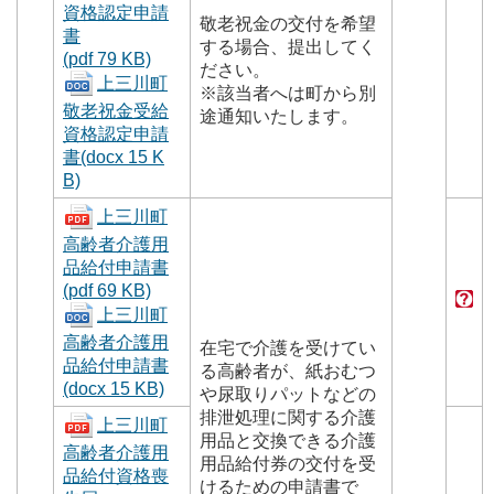
資格認定申請
敬老祝金の交付を希望
書
する場合、提出してく
(pdf 79 KB)
ださい。
上三川町
※該当者へは町から別
敬老祝金受給
途通知いたします。
資格認定申請
書(docx 15 K
B)
上三川町
高齢者介護用
品給付申請書
(pdf 69 KB)
上三川町
高齢者介護用
在宅で介護を受けてい
品給付申請書
る高齢者が、紙おむつ
(docx 15 KB)
や尿取りパットなどの
排泄処理に関する介護
上三川町
用品と交換できる介護
高齢者介護用
用品給付券の交付を受
品給付資格喪
けるための申請書で