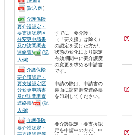
(更新)
/
(記入例
）
介護保険
要介護認定・
要支援認定区
すでに「要介護」
分変更申請書
（「要支援」は除く）
及び訪問調査
の認定を受けた方が、
状態の変化により認定
連絡票
/
(記
有効期間中に要介護度
入例)
の変更を求める申請書
介護保険
です。
要介護認定・
要支援認定区
申請の際は、申請書の
分変更申請書
裏面に訪問調査連絡票
及び訪問調査
を印刷してください。
連絡票
/
(記
入例)
介護保険
要介護認定・要支援認
要介護認定・
定を申請中の方が、申
要支援認定等