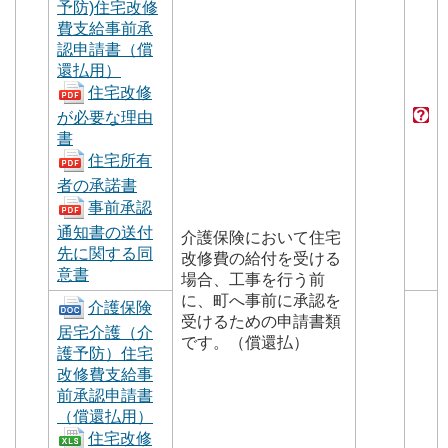
予防)住宅改修
費支給事前承
認申請書（償
還払用）
住宅改修
が必要な理由
書
住宅所有
者の承諾書
事前承認
通知書の送付
介護保険において住宅
先に関する同
改修費の給付を受ける
意書
場合、工事を行う前
に、町へ事前に承認を
介護保険
受けるための申請書類
居宅介護（介
です。（償還払）
護予防）住宅
改修費支給事
前承認申請書
（償還払用）
住宅改修