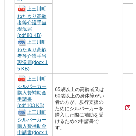
上三川町
ねたきり高齢
者等介護手当
現況届
(pdf 80 KB)
上三川町
ねたきり高齢
者等介護手当
現況届(docx 1
5 KB)
上三川町
シルバーカー
65歳以上の高齢者又は
購入費補助金
60歳以上の身体障がい
申請書
者の方が、歩行支援の
(pdf 103 KB)
ためにシルバーカーを
上三川町
購入した際に補助を受
シルバーカー
けるための申請書で
購入費補助金
す。
申請書(docx 1