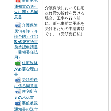
事前承認
通知書の送付
介護保険において住宅
先に関する同
改修費の給付を受ける
意書
場合、工事を行う前
に、町へ事前に承認を
介護保険
受けるための申請書類
居宅介護（介
です。（受領委任払）
護予防）住宅
改修費支給事
前承認申請書
（受領委任払
用）
住宅改修
が必要な理由
書
受領委任
に係る同意書
住宅所有
者の承諾書
事前承認
通知書の送付