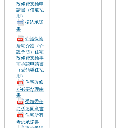
改修費支給申
請書（償還払
用）
振込承諾
書
介護保険
居宅介護（介
護予防）住宅
改修費支給事
前承認申請書
（受領委任払
用）
住宅改修
が必要な理由
書
受領委任
に係る同意書
住宅所有
者の承諾書