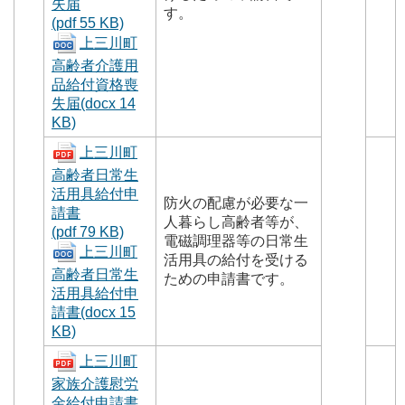
失届
す。
(pdf 55 KB)
上三川町
高齢者介護用
品給付資格喪
失届(docx 14
KB)
上三川町
高齢者日常生
活用具給付申
防火の配慮が必要な一
請書
人暮らし高齢者等が、
(pdf 79 KB)
電磁調理器等の日常生
上三川町
活用具の給付を受ける
高齢者日常生
ための申請書です。
活用具給付申
請書(docx 15
KB)
上三川町
家族介護慰労
金給付申請書