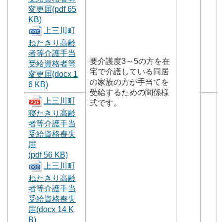
変更届(pdf 65
KB)
上三川町
ねたきり高齢
者等介護手当
要介護度3～5の方を在
受給資格者等
宅で介護している同居
変更届
(docx 1
の家族の方が手当てを
6 KB)
受給するための関係様
上三川町
式です。
寝たきり高齢
者等介護手当
受給資格喪失
届
(pdf 56 KB)
上三川町
ねたきり高齢
者等介護手当
受給資格喪失
届(docx 14 K
B)