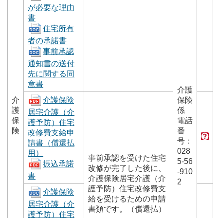
が必要な理由
書
住宅所有
者の承諾書
事前承認
通知書の送付
先に関する同
意書
介護
介
保険
介護保険
護
係
居宅介護（介
保
電話
護予防）住宅
険
番
改修費支給申
号：
請書（償還払
028
用）
事前承認を受けた住宅
5-56
振込承諾
改修が完了した後に、
-910
書
介護保険居宅介護（介
2
護予防）住宅改修費支
介護保険
給を受けるための申請
居宅介護（介
書類です。（償還払）
護予防）住宅