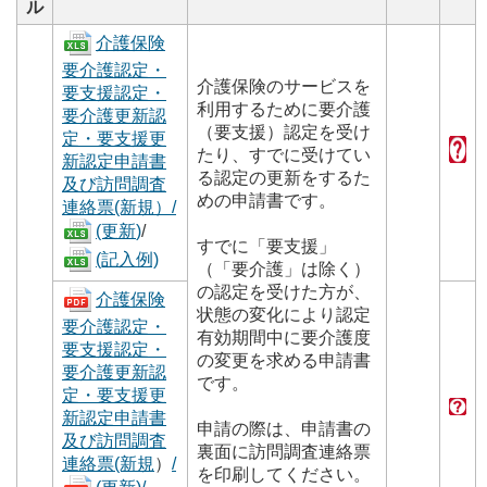
ル
介護保険
要介護認定・
介護保険のサービスを
要支援認定・
利用するために要介護
要介護更新認
（要支援）認定を受け
定・要支援更
たり、すでに受けてい
新認定申請書
る認定の更新をするた
及び訪問調査
めの申請書です。
連絡票(新規）
/
(更新
)
/
すでに「要支援」
(記入例)
（「要介護」は除く）
の認定を受けた方が、
介護保険
状態の変化により認定
要介護認定・
有効期間中に要介護度
要支援認定・
の変更を求める申請書
要介護更新認
です。
定・要支援更
新認定申請書
申請の際は、申請書の
及び訪問調査
裏面に訪問調査連絡票
連絡票(新規
）
/
を印刷してください。