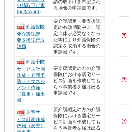
請の取下げを希望され
申請取下げ書
る場合の申請書です。
(pdf)
/(word)
要介護認定・要支援認
介護保険
定の有効期間中に、認
定自体が必要なくなっ
要介護認定・
た等により介護保険の
要支援認定取
認定を取消する場合の
消届
申請書です。
介護予防
要支援認定の方の介護
サービス計画
保険における居宅サー
作成・介護予
ビス計画を作成しても
防ケアマネジ
らう事業者を届け出る
メント依頼
申請書です。
（変更）届出
書
要介護認定の方の介護
居宅サー
保険における居宅サー
ビス計画作成
ビス計画を作成しても
依頼（変更）
らう事業者を届け出る
届出書