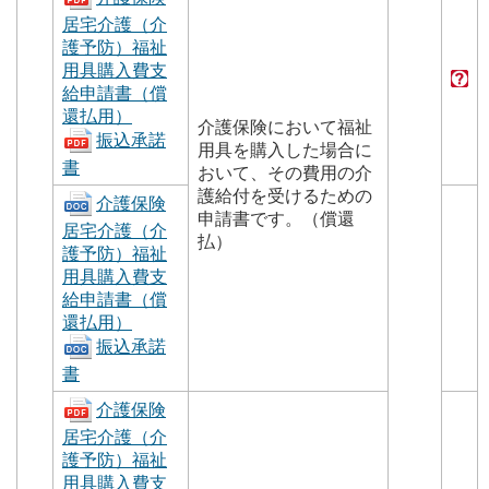
居宅介護（介
護予防）福祉
用具購入費支
給申請書（償
還払用）
介護保険において福祉
振込承諾
用具を購入した場合に
書
おいて、その費用の介
護給付を受けるための
介護保険
申請書です。（償還
居宅介護（介
払）
護予防）福祉
用具購入費支
給申請書（償
還払用）
振込承諾
書
介護保険
居宅介護（介
護予防）福祉
用具購入費支