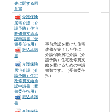
先に関する同
意書
介護保険
居宅介護（介
護予防）住宅
改修費支給承
認申請書（受
領委任払用）
事前承認を受けた住宅
改修が完了した後に、
振込承諾
介護保険居宅介護（介
書
護予防）住宅改修費支
介護保険
給を受けるための申請
居宅介護（介
書類です。（受領委任
護予防）住宅
払）
改修費支給承
認申請書（受
領委任払用）
振込承諾
書
介護保険