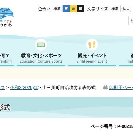
色合い
文字サイズ
ース
>
令和2(2020)年
> 上三川町自治功労者表彰式
印刷用ペー
彰式
ページ番号：P-00215