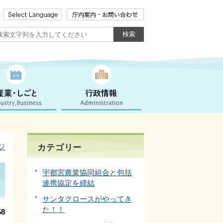
ジ
カテゴリー
宇都宮農業協同組合と包括
連携協定を締結
サンタクロースがやってき
た！！
8