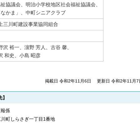
福祉協議会、明治小学校地区社会福祉協議会、
「なかま」、中町シニアクラブ
、上三川町建設事業協同組合
野沢 裕一、濵野 芳人、古谷 馨、
沢 和史、小島 昭彦
掲載日 令和2年11月6日
更新日 令和2年11月7
先】
広報係
郡上三川町しらさぎ一丁目1番地