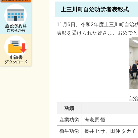
上三川町自治功労者表彰式
11月6日、令和2年度上三川町自
表彰を受けられた皆さま、おめでと
自
功績
産業功労
海老原 悟
衛生功労
長井 ヒサ、田仲 タカ子