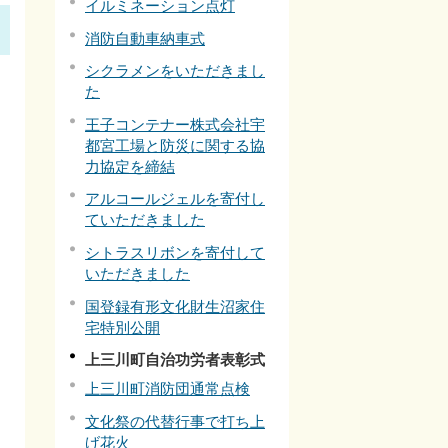
イルミネーション点灯
消防自動車納車式
シクラメンをいただきまし
た
王子コンテナー株式会社宇
都宮工場と防災に関する協
力協定を締結
アルコールジェルを寄付し
ていただきました
シトラスリボンを寄付して
いただきました
国登録有形文化財生沼家住
宅特別公開
上三川町自治功労者表彰式
上三川町消防団通常点検
文化祭の代替行事で打ち上
げ花火