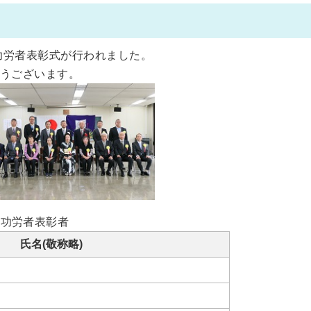
治功労者表彰式が行われました。
うございます。
治功労者表彰者
氏名(敬称略)