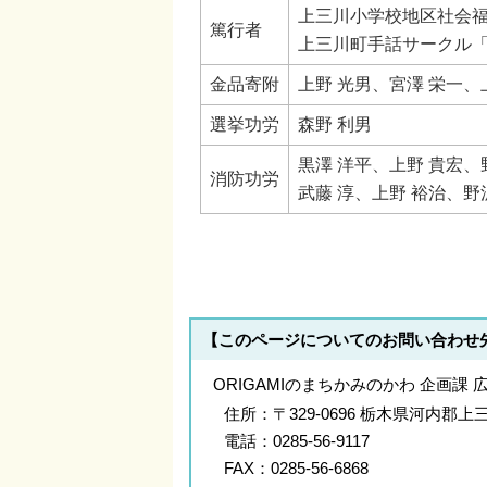
上三川小学校地区社会
篤行者
上三川町手話サークル
金品寄附
上野 光男、宮澤 栄一
選挙功労
森野 利男
黒澤 洋平、上野 貴宏、
消防功労
武藤 淳、上野 裕治、野
【このページについてのお問い合わせ
ORIGAMIのまちかみのかわ 企画課 
住所：
〒329-0696 栃木県河内
電話：
0285-56-9117
FAX：
0285-56-6868