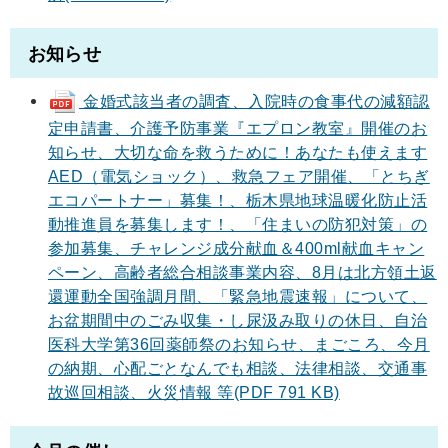
お知らせ
金婚式該当者の調査、入院時の食事代の減額認
定申請書、介護予防事業『エプロン教室』開催のお
知らせ、大切な命を救うために！あなたも使えます
AED（電気ショック）、救急フェア開催、「とちぎ
エコパートナー」募集！、栃木県地球温暖化防止活
動推進員を募集します！、「住まいの防犯対策」の
参加募集、チャレンジ成分献血＆400ml献血キャン
ペーン、高齢者総合相談事業内容、8月は北方領土返
還運動全国強調月間、「緊急地震速報」について、
お盆期間中のごみ収集・し尿汲み取りの休日、自治
医科大学第36回薬師祭のお知らせ、まごころ、今月
の納期、心配ごとなんでも相談、法律相談、交通事
故巡回相談、火災情報 等(PDF 791 KB)