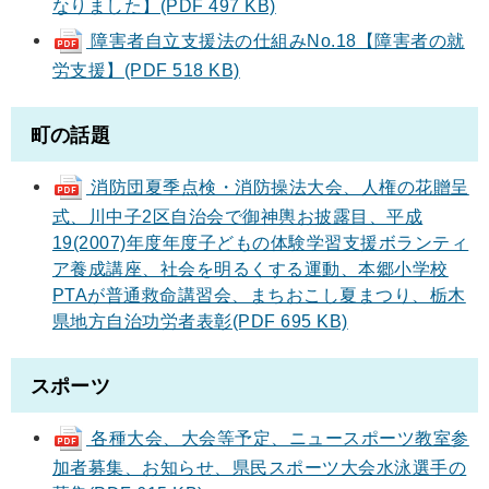
なりました】(PDF 497 KB)
障害者自立支援法の仕組みNo.18【障害者の就
労支援】(PDF 518 KB)
町の話題
消防団夏季点検・消防操法大会、人権の花贈呈
式、川中子2区自治会で御神輿お披露目、平成
19(2007)年度年度子どもの体験学習支援ボランティ
ア養成講座、社会を明るくする運動、本郷小学校
PTAが普通救命講習会、まちおこし夏まつり、栃木
県地方自治功労者表彰(PDF 695 KB)
スポーツ
各種大会、大会等予定、ニュースポーツ教室参
加者募集、お知らせ、県民スポーツ大会水泳選手の