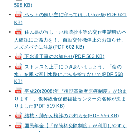
598 KB)
ペットの飼い主に守ってほしい5か条(PDF 621
KB)
住民票の写し・戸籍謄抄本等の交付申請時の本
人確認にご協力を！、自動交付機停止のお知らせ、
スズメバチに注意(PDF 602 KB)
下水道工事のお知らせ(PDF 563 KB)
ストレスと上手につきあいましょう、「命の
水」を運ぶ河川水路にごみを捨てないで(PDF 568
KB)
平成20(2008)年『後期高齢者医療制度』が始ま
ります！、仮称総合保健福祉センターの名称が決ま
りました(PDF 519 KB)
結核・肺がん検診のお知らせ(PDF 556 KB)
国民年金【「保険料免除制度」が利用しやすく