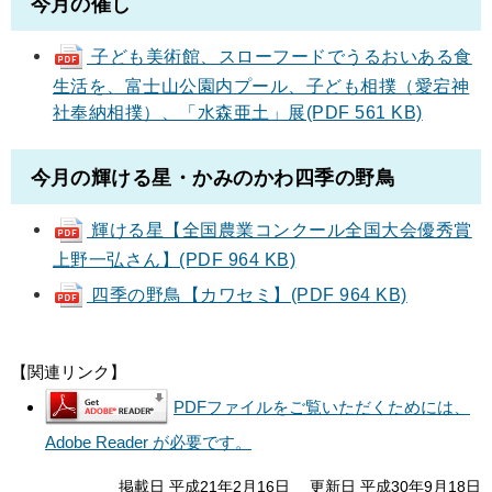
今月の催し
子ども美術館、スローフードでうるおいある食
生活を、富士山公園内プール、子ども相撲（愛宕神
社奉納相撲）、「水森亜土」展(PDF 561 KB)
今月の輝ける星・かみのかわ四季の野鳥
輝ける星【全国農業コンクール全国大会優秀賞
上野一弘さん】(PDF 964 KB)
四季の野鳥【カワセミ】(PDF 964 KB)
【関連リンク】
PDFファイルをご覧いただくためには、
Adobe Reader が必要です。
掲載日 平成21年2月16日
更新日 平成30年9月18日