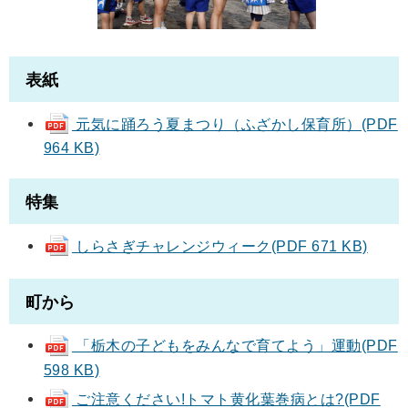
表紙
元気に踊ろう夏まつり（ふざかし保育所）(PDF
964 KB)
特集
しらさぎチャレンジウィーク(PDF 671 KB)
町から
「栃木の子どもをみんなで育てよう」運動(PDF
598 KB)
ご注意ください!トマト黄化葉巻病とは?(PDF