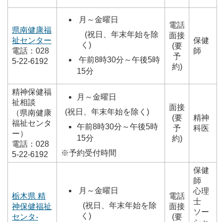
月～金曜日
電話
県南健康福
(祝日、年末年始を除
面接
祉センター
保健
く)
(要
電話：028
師
予
午前8時30分～午後5時
5-22-6192
約)
15分
精神保健福
月～金曜日
祉相談
面接
(祝日、年末年始を除く)
（県南健康
(要
精神
福祉センタ
午前8時30分～午後5時
予
科医
ー）
15分
約)
電話：028
※予約受付時間
5-22-6192
保健
師
月～金曜日
心理
栃木県 精
電話
士
(祝日、年末年始を除
神保健福祉
面接
ソー
く)
センタ-
(要