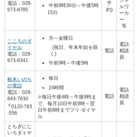
シャ
電話：028-
予
午前8時30分～午後5時
ルワ
673-8785
約)
15分
ーカ
ー
等
月～金曜日
こころのダ
電話
(祝日、年末年始を除
イヤル
電話
相談
く)
電話：028-
員
673-8341
午前9時～午後5時
毎日
栃木いのち
の電話
24時間
電話
電話：028-
電話
相談
毎日午後4時～午後9時ま
※
643-7830
員
で、毎月10日午前8時～翌
※
0120-783
日午前8時までフリ-ダイヤ
-556
ル
とちぎにじ
いろダイヤ