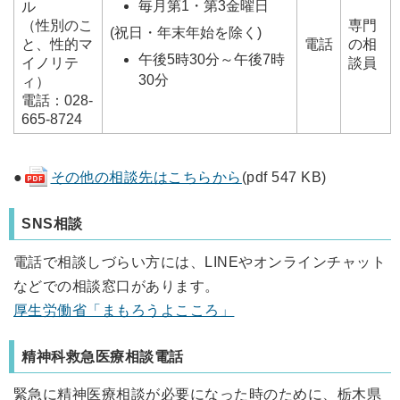
毎月第1・第3金曜日
ル
（性別のこ
専門
(祝日・年末年始を除く)
と、性的マ
電話
の相
午後5時30分～午後7時
イノリテ
談員
30分
ィ）
電話：028-
665-8724
●
その他の相談先はこちらから
(pdf 547 KB)
SNS相談
電話で相談しづらい方には、LINEやオンラインチャット
などでの相談窓口があります。
厚生労働省「まもろうよこころ」
精神科救急医療相談電話
緊急に精神医療相談が必要になった時のために、栃木県