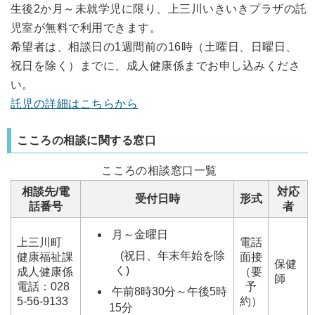
生後2か月～未就学児に限り、上三川いきいきプラザの託
児室が無料で利用できます。
希望者は、相談日の1週間前の16時（土曜日、日曜日、
祝日を除く）までに、成人健康係までお申し込みくださ
い。
託児の詳細はこちらから
こころの相談に関する窓口
こころの相談窓口一覧
相談先/電
対応
受付日時
形式
話番号
者
月～金曜日
上三川町
電話
(祝日、年末年始を除
健康福祉課
面接
保健
く)
成人健康係
（要
師
電話：028
予
午前8時30分～午後5時
5-56-9133
約）
15分