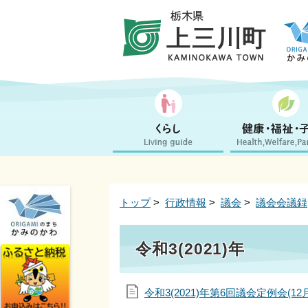
トップ
>
行政情報
>
議会
>
議会会議録
令和3(2021)年
令和3(2021)年第6回議会定例会(12