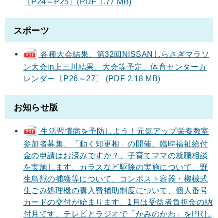
〔P24～P25〕(PDF 1.77 MB)
スポーツ
各種大会結果、第32回NISSANしらさぎマラソ
ン大会in上三川結果、大会等予定、体育センターカ
レンダー〔P26～27〕 (PDF 2.18 MB)
お知らせ版
生活習慣病を予防しよう！元気アップ栄養教室
参加者募集、「動く知更相」の開催、臨時福祉給付
金の申請はお済みですか？、子育てママの就職相談
を実施します、カラスなど駆除の実施について、野
生鳥獣の捕獲等について、コンポスト容器・機械式
生ごみ処理機の購入費補助制度について、個人番号
カードの交付が始まります、1月は受益者負担金の納
付月です、テレビとラジオで「かみのかわ」をPRし