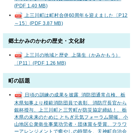
(PDF 1.40 MB)
上三川町は町村合併60周年を迎えました〔P12
～15〕(PDF 3.87 MB)
郷土かみのかわの歴史・文化財
上三川の地域と歴史 上蒲生（かみかもう）
〔P11〕(PDF 1.26 MB)
町の話題
日頃の訓練の成果を披露 消防団通常点検、栃
木県知事より模範消防団員で表彰、消防庁長官から
銀杯授与、上三川町と三芳町が防災協定締結！、栃
木県の未来のために とちぎ元気フォーラム開催、小
山地区公衆衛生事業功労者・団体賞を受賞、フラワ
ーアレンジメントで癒やしの時間を、天神町自治会