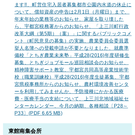
ます!!、町営住宅入居者募集都市公園内水道の休止に
ついて、償却資産の申告は2月1日（月曜日）まで、
年末年始の業務等のお知らせ、家屋を取り壊した
ら、宇都宮税務署からのお知らせ、「上三川町行政
改革大綱（第5期）（案）」に関するパブリックコメ
ント（町民意見の募集）の実施、農業委員会委員選
挙人名簿への登載申請が不要となりました、就農準
備校「とちぎ農業未来塾」平成28(2016)年度研修生
募集、とちぎジョブモール巡回相談会のお知らせ、
精神障害サポート教室、宇都宮共同高等産業技術学
校（職業訓練校）平成28(2016)年度生徒募集、宇都
宮県税事務所からのお知らせ、農村環境改善センタ
ーを利用してみませんか、予防接種にかかる医療
費・医療手当の支給について、上三川北地域福祉セ
ンターカレンダー、今月の納期、各種相談〔P28～
P33〕(PDF 6.65 MB)
東館南集会所