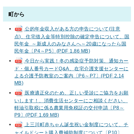
町から
公的年金収入がある方の申告について(注意
点)、住宅借入金等特別控除の確定申告について、国
民年金 ～新成人のみなさんへ～20歳になったら国
民年金〔P4～P5〕(PDF 1.86 MB)
今日から実践！冬の感染症予防対策、通知カー
ド・個人番号カードQ&A、在宅介護支援センターに
よる介護予防教室のご案内〔P6～P7〕(PDF 2.14
MB)
医療適正化のため、正しい受診にご協力をお願
いします！、消費生活センターにご相談ください、
軽油引取税に係る農業用免税証の交付申請〔P8～
P9〕(PDF 1.69 MB)
上三川町赤ちゃん誕生祝い金制度について、チ
ャイルドシート購入費補助制度について〔P10〕