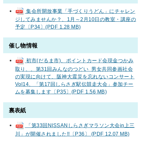
集会所開放事業「手づくりうどん」にチャレン
ジしてみませんか？、1月～2月10日の教室・講座の
予定〔P34〕(PDF 1.28 MB)
催し物情報
初市(だるま市)、ポイントカード会現金つかみ
取り、、第31回みんなのつどい 男女共同参画社会
の実現に向けて、阪神大震災を忘れないコンサート
Vol14、「第17回しらさぎ駅伝競走大会」参加チー
ムを募集します〔P35〕(PDF 1.56 MB)
裏表紙
「第33回NISSANしらさぎマラソン大会in上三
川」が開催されました!!〔P36〕 (PDF 12.07 MB)