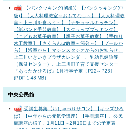
【パンクッキング(初級)】【パンクッキング(中
級)】【大人料理教室～おもてなし～】【大人料理教
室～上三川を食らう～】【ナチュラルキッチン】
【紙バンド手芸教室】【スクラップブッキング】
【こどもお菓子教室】【親子お菓子教室】【手作り
木工教室】【さくらんぼ教室～節分～】【プールか
ら】【浴室から】マシンスタジオからのお知らせ、
上三川いきいきプラザカレンダー、乳幼児健診等
（保健センター）、上三川町子育て支援センター
『あったかひろば』1月行事予定〔P22～P23〕
(PDF 1.48 MB)
中央公民館
受講生募集【おしゃべりサロン】【キッズひろ
ば】【中年からの元気学講座】【手芸講座】、公民
館講座の様子、1月11日～2月10日までの予定表