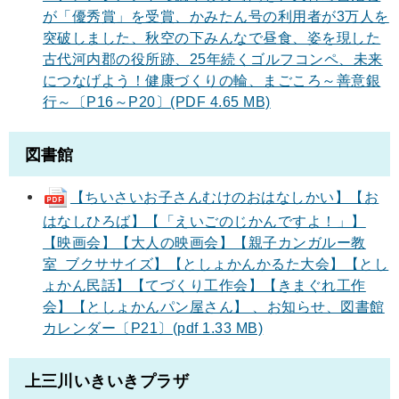
が「優秀賞」を受賞、かみたん号の利用者が3万人を
突破しました、秋空の下みんなで昼食、姿を現した
古代河内郡の役所跡、25年続くゴルフコンペ、未来
につなげよう！健康づくりの輪、まごころ～善意銀
行～〔P16～P20〕(PDF 4.65 MB)
図書館
【ちいさいお子さんむけのおはなしかい】【お
はなしひろば】【「えいごのじかんですよ！」】
【映画会】【大人の映画会】【親子カンガルー教
室 ブクササイズ】【としょかんかるた大会】【とし
ょかん民話】【てづくり工作会】【きまぐれ工作
会】【としょかんパン屋さん】 、お知らせ、図書館
カレンダー〔P21〕(pdf 1.33 MB)
上三川いきいきプラザ